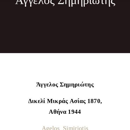
Άγγελος Σημηριώτης
Φωτογραφίες
Τα Νέα μας
Εκδηλώσεις
Επικοινωνία
Άγγελος Σημηριώτης
Δικελί Μικράς Ασίας 1870,
Αθήνα 1944
Agelos_Simiriotis