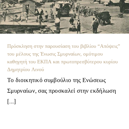
Πρόσκληση στην παρουσίαση του βιβλίου “Απόψεις”
του μέλους της Ένωσις Σμυρναίων, ομότιμου
καθηγητή του ΕΚΠΑ και πρωτοπρεσβύτερου κυρίου
Δημητρίου Λινού
Το διοικητικό συμβούλιο της Ενώσεως
Σμυρναίων, σας προσκαλεί στην εκδήλωση
[...]