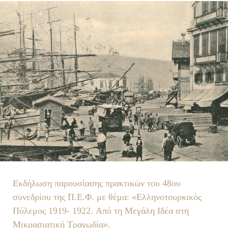
Εκδήλωση παρουσίασης πρακτικών του 48ου
συνεδρίου της Π.Ε.Φ. με θέμα: «Ελληνοτουρκικός
Πόλεμος 1919- 1922. Από τη Μεγάλη Ιδέα στη
Μικρασιατική Τραγωδία».