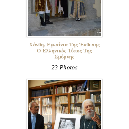
Χάνθη, Εγκαίνια Της Έκθεσης
Ο Ελληνικός Τύπος Της
Σμύρνης
23 Photos