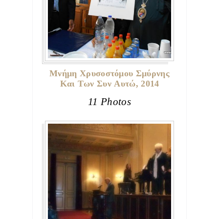
Μνήμη Χρυσοστόμου Σμύρνης
Και Των Συν Αυτώ, 2014
11 Photos