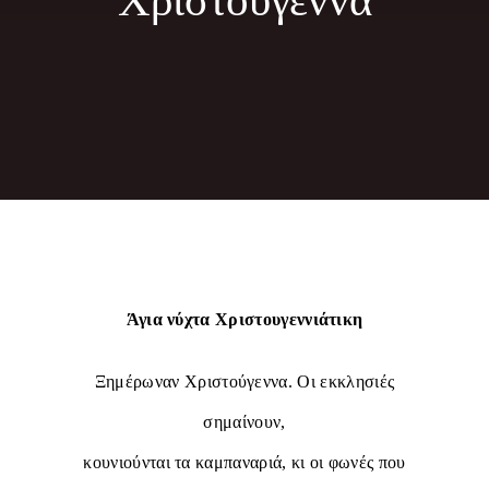
Χριστούγεννα
Φωτογραφίες
Τα Νέα μας
Εκδηλώσεις
Επικοινωνία
Άγια νύχτα Χριστουγεννιάτικη
Ξημέρωναν Χριστούγεννα. Οι εκκλησιές
σημαίνουν,
κουνιούνται τα καμπαναριά, κι οι φωνές που