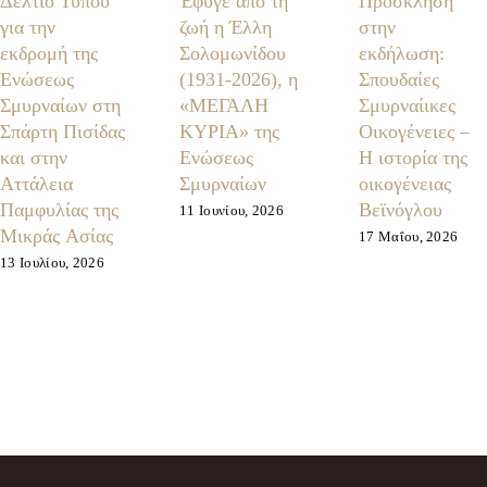
Δελτίο Τύπου
Έφυγε από τη
Πρόσκληση
για την
ζωή η Έλλη
στην
εκδρομή της
Σολομωνίδου
εκδήλωση:
Ενώσεως
(1931-2026), η
Σπουδαίες
Σμυρναίων στη
«ΜΕΓΑΛΗ
Σμυρναίικες
Σπάρτη Πισίδας
ΚΥΡΙΑ» της
Οικογένειες –
και στην
Ενώσεως
Η ιστορία της
Αττάλεια
Σμυρναίων
οικογένειας
Παμφυλίας της
Βεϊνόγλου
11 Ιουνίου, 2026
Μικράς Ασίας
17 Μαΐου, 2026
13 Ιουλίου, 2026