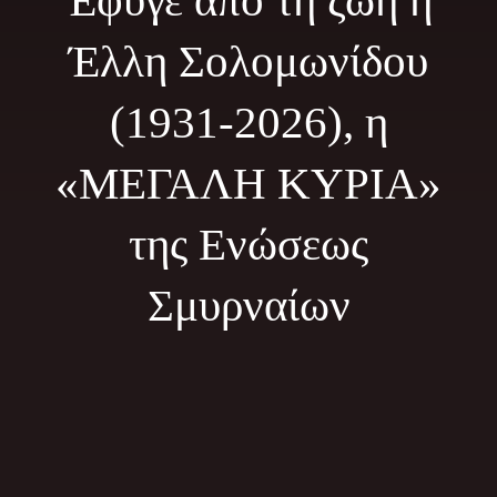
Έφυγε από τη ζωή η
Φωτογραφίες
Έλλη Σολομωνίδου
Τα Νέα μας
(1931-2026), η
Εκδηλώσεις
«ΜΕΓΑΛΗ ΚΥΡΙΑ»
Επικοινωνία
της Ενώσεως
Σμυρναίων