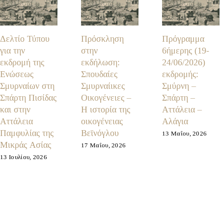
Δελτίο Τύπου
Πρόσκληση
Πρόγραμμα
για την
στην
6ήμερης (19-
εκδρομή της
εκδήλωση:
24/06/2026)
Ενώσεως
Σπουδαίες
εκδρομής:
Σμυρναίων στη
Σμυρναίικες
Σμύρνη –
Σπάρτη Πισίδας
Οικογένειες –
Σπάρτη –
και στην
Η ιστορία της
Αττάλεια –
Αττάλεια
οικογένειας
Αλάγια
Παμφυλίας της
Βεϊνόγλου
13 Μαΐου, 2026
Μικράς Ασίας
17 Μαΐου, 2026
13 Ιουλίου, 2026