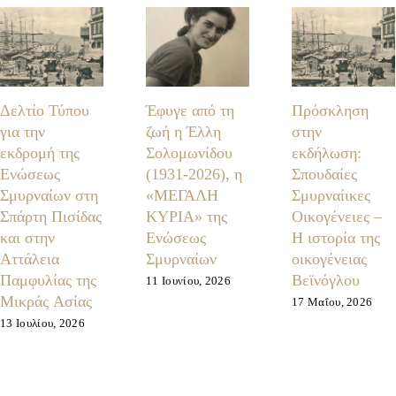
Δελτίο Τύπου
Έφυγε από τη
Πρόσκληση
για την
ζωή η Έλλη
στην
εκδρομή της
Σολομωνίδου
εκδήλωση:
Ενώσεως
(1931-2026), η
Σπουδαίες
Σμυρναίων στη
«ΜΕΓΑΛΗ
Σμυρναίικες
Σπάρτη Πισίδας
ΚΥΡΙΑ» της
Οικογένειες –
και στην
Ενώσεως
Η ιστορία της
Αττάλεια
Σμυρναίων
οικογένειας
Παμφυλίας της
Βεϊνόγλου
11 Ιουνίου, 2026
Μικράς Ασίας
17 Μαΐου, 2026
13 Ιουλίου, 2026