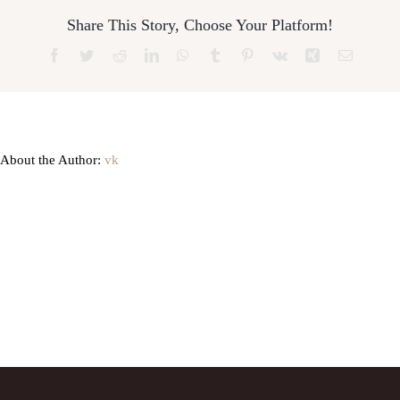
Share This Story, Choose Your Platform!
Facebook
Twitter
Reddit
LinkedIn
WhatsApp
Tumblr
Pinterest
Vk
Xing
Email
About the Author:
vk