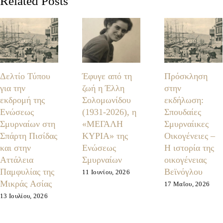
Related Posts
Δελτίο Τύπου
Έφυγε από τη
Πρόσκληση
για την
ζωή η Έλλη
στην
εκδρομή της
Σολομωνίδου
εκδήλωση:
Ενώσεως
(1931-2026), η
Σπουδαίες
Σμυρναίων στη
«ΜΕΓΑΛΗ
Σμυρναίικες
Σπάρτη Πισίδας
ΚΥΡΙΑ» της
Οικογένειες –
και στην
Ενώσεως
Η ιστορία της
Αττάλεια
Σμυρναίων
οικογένειας
Παμφυλίας της
Βεϊνόγλου
11 Ιουνίου, 2026
Μικράς Ασίας
17 Μαΐου, 2026
13 Ιουλίου, 2026