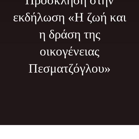
Πρόσκληση στην
Φωτογραφίες
εκδήλωση «Η ζωή και
Τα Νέα μας
η δράση της
Εκδηλώσεις
οικογένειας
Επικοινωνία
Πεσματζόγλου»