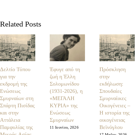
Related Posts
Δελτίο Τύπου
Έφυγε από τη
Πρόσκληση
για την
ζωή η Έλλη
στην
εκδρομή της
Σολομωνίδου
εκδήλωση:
Ενώσεως
(1931-2026), η
Σπουδαίες
Σμυρναίων στη
«ΜΕΓΑΛΗ
Σμυρναίικες
Σπάρτη Πισίδας
ΚΥΡΙΑ» της
Οικογένειες –
και στην
Ενώσεως
Η ιστορία της
Αττάλεια
Σμυρναίων
οικογένειας
Παμφυλίας της
Βεϊνόγλου
11 Ιουνίου, 2026
Μικράς Ασίας
17 Μαΐου, 2026